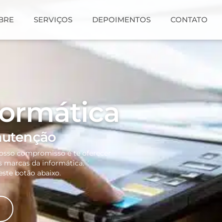
BRE
SERVIÇOS
DEPOIMENTOS
CONTATO
formática
nutenção
nosso compromisso é te oferecer
 marcas da informática.
ste botão abaixo.