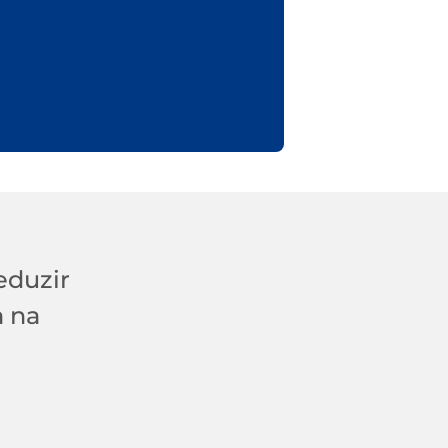
eduzir
a na