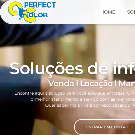
HOME
SO
Soluções de in
Venda l Locação l Ma
Encontre aqui a solução para você e/ou sua empresa. O 
o melhor atendimento e serviço com as melhores
Quer saber mais? Fale conosco clicando ne
ENTRAR EM CONTATO