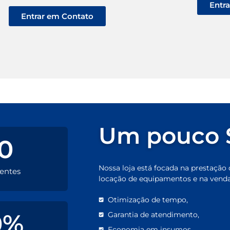
Entr
Entrar em Contato
Um pouco 
0
Nossa loja está focada na prestação d
ientes
locação de equipamentos e na venda
Otimização de tempo,
0
%
Garantia de atendimento,
Economia em insumos,