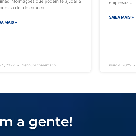
umas informações que podem te ajudar a
empresas…
tar essa dor de cabeça…
SAIBA MAIS »
BA MAIS »
o 4, 2022
Nenhum comentário
maio 4, 2022
m a gente!