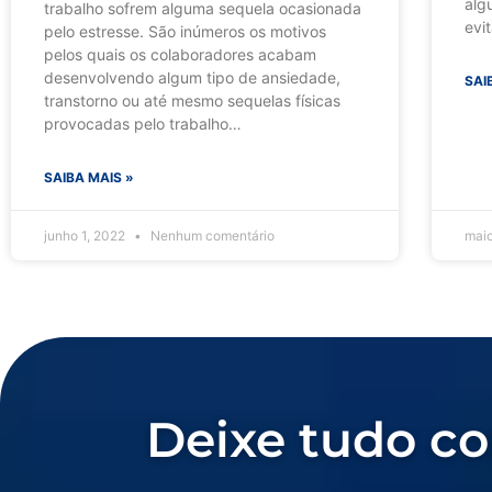
alg
trabalho sofrem alguma sequela ocasionada
evi
pelo estresse. São inúmeros os motivos
pelos quais os colaboradores acabam
desenvolvendo algum tipo de ansiedade,
SAI
transtorno ou até mesmo sequelas físicas
provocadas pelo trabalho…
SAIBA MAIS »
junho 1, 2022
Nenhum comentário
mai
Deixe tudo co