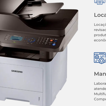
Loc
Locaçõ
revisa
produt
econô
Man
Labora
atende
Multif
Comput